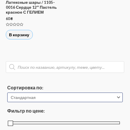
Латексные шары / 1105-
0016 Сердце 12″ Пастель
красное С ГЕЛИЕМ
60
₴
Оценка
0
В корзину
из
5
П
о
и
с
к
т
о
Сортировка по:
в
а
р
о
в
Фильтр по цене: