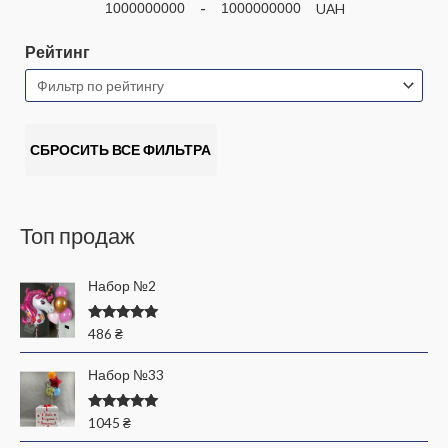
-
UAH
Рейтинг
СБРОСИТЬ ВСЕ ФИЛЬТРА
Топ продаж
Набор №2
Оценка
486
₴
5.00
из 5
Набор №33
Оценка
1045
₴
5.00
из 5