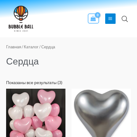
Перейти
Main
к
Menu
содержимому
Сортировка:
по
популярности
Главная
/
Каталог
/ Сердца
Сердца
Показаны все результаты (3)