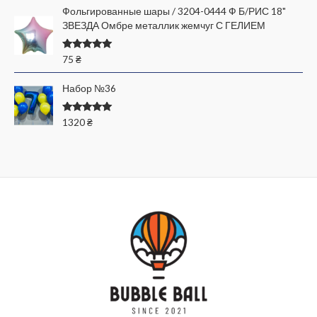
Фольгированные шары / 3204-0444 Ф Б/РИС 18"
ЗВЕЗДА Омбре металлик жемчуг С ГЕЛИЕМ
Оценка
75
₴
5.00
из 5
Набор №36
Оценка
1320
₴
5.00
из 5