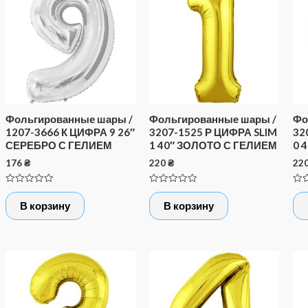
Фольгированные шары /
Фольгированные шары /
Фо
1207-3666 К ЦИФРА 9 26″
3207-1525 Р ЦИФРА SLIM
32
СЕРЕБРО С ГЕЛИЕМ
1 40″ ЗОЛОТО С ГЕЛИЕМ
0 
176
₴
220
₴
22
Оценка
Оценка
Оце
0
0
0
В корзину
В корзину
из
из
из
5
5
5