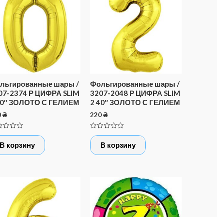
льгированные шары /
Фольгированные шары /
07-2374 Р ЦИФРА SLIM
3207-2048 Р ЦИФРА SLIM
40″ ЗОЛОТО С ГЕЛИЕМ
2 40″ ЗОЛОТО С ГЕЛИЕМ
0
₴
220
₴
нка
Оценка
0
В корзину
В корзину
из
5