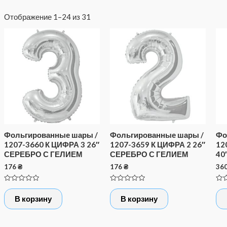
Отображение 1–24 из 31
Фольгированные шары /
Фольгированные шары /
Фо
1207-3660 К ЦИФРА 3 26″
1207-3659 К ЦИФРА 2 26″
12
СЕРЕБРО С ГЕЛИЕМ
СЕРЕБРО С ГЕЛИЕМ
40
176
₴
176
₴
36
Оценка
Оценка
Оце
0
0
0
В корзину
В корзину
из
из
из
5
5
5