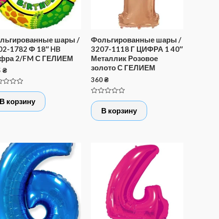
льгированные шары /
Фольгированные шары /
02-1782 Ф 18″ HB
3207-1118 Г ЦИФРА 1 40″
фра 2/FM С ГЕЛИЕМ
Металлик Розовое
золото С ГЕЛИЕМ
5
₴
360
₴
нка
Оценка
В корзину
0
В корзину
из
5