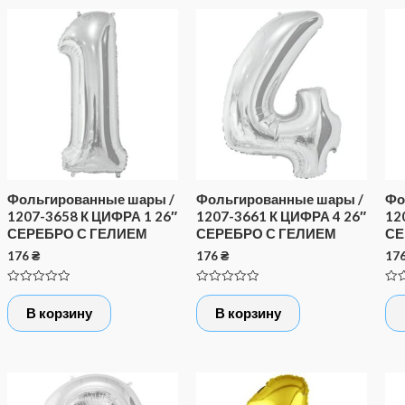
Фольгированные шары /
Фольгированные шары /
Фо
1207-3658 К ЦИФРА 1 26″
1207-3661 К ЦИФРА 4 26″
12
СЕРЕБРО С ГЕЛИЕМ
СЕРЕБРО С ГЕЛИЕМ
СЕ
176
₴
176
₴
17
Оценка
Оценка
Оце
0
0
0
В корзину
В корзину
из
из
из
5
5
5