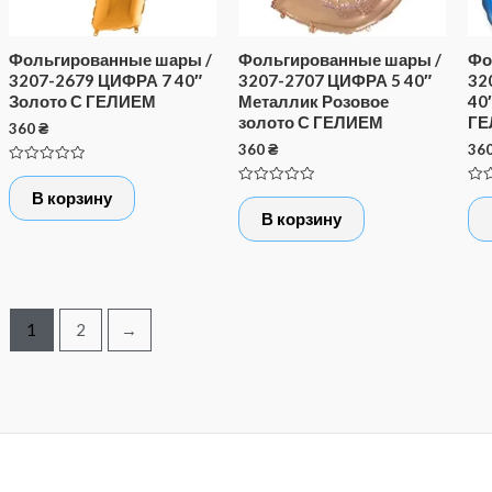
Фольгированные шары /
Фольгированные шары /
Фо
3207-2679 ЦИФРА 7 40″
3207-2707 ЦИФРА 5 40″
32
Золото С ГЕЛИЕМ
Металлик Розовое
40
золото С ГЕЛИЕМ
ГЕ
360
₴
360
₴
36
Оценка
0
Оценка
Оце
В корзину
из
0
0
5
В корзину
из
из
5
5
1
2
→