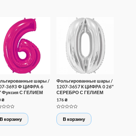
льгированные шары /
Фольгированные шары /
07-3693 Ф ЦИФРА 6
1207-3657 К ЦИФРА 0 26″
″ Фуксия С ГЕЛИЕМ
СЕРЕБРО С ГЕЛИЕМ
0
₴
176
₴
нка
Оценка
0
В корзину
В корзину
из
5