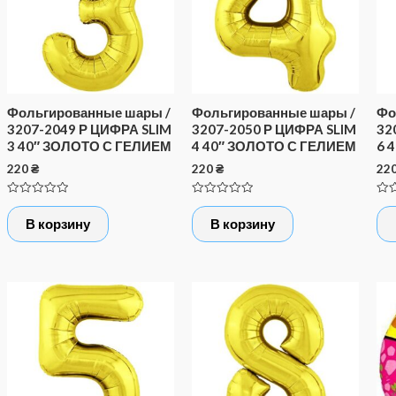
Фольгированные шары /
Фольгированные шары /
Фо
3207-2049 Р ЦИФРА SLIM
3207-2050 Р ЦИФРА SLIM
32
3 40″ ЗОЛОТО С ГЕЛИЕМ
4 40″ ЗОЛОТО С ГЕЛИЕМ
6 
220
₴
220
₴
22
Оценка
Оценка
Оце
0
0
0
В корзину
В корзину
из
из
из
5
5
5