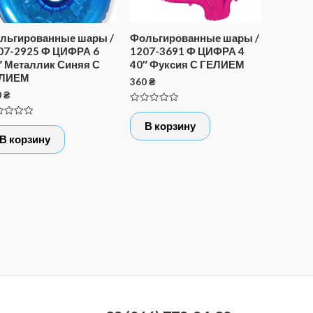
льгированные шары /
Фольгированные шары /
07-2925 Ф ЦИФРА 6
1207-3691 Ф ЦИФРА 4
″ Металлик Синяя С
40″ Фуксия С ГЕЛИЕМ
ЛИЕМ
360
₴
0
₴
Оценка
0
нка
В корзину
из
5
В корзину