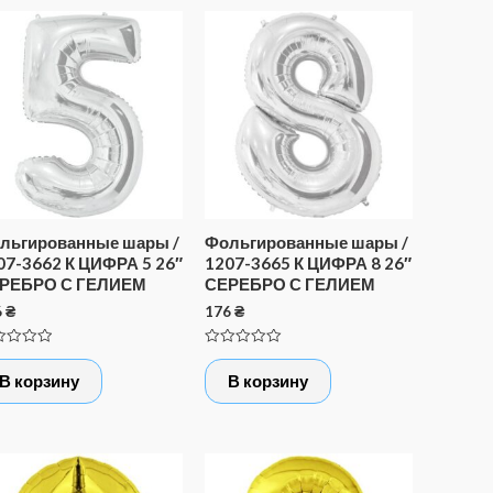
льгированные шары /
Фольгированные шары /
07-3662 К ЦИФРА 5 26″
1207-3665 К ЦИФРА 8 26″
РЕБРО С ГЕЛИЕМ
СЕРЕБРО С ГЕЛИЕМ
6
₴
176
₴
нка
Оценка
0
В корзину
В корзину
из
5