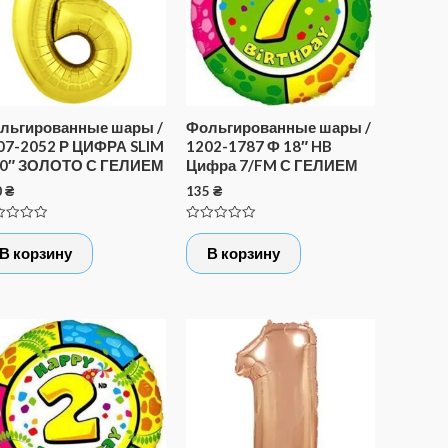
льгированные шары /
Фольгированные шары /
07-2052 Р ЦИФРА SLIM
1202-1787 Ф 18″ HB
40″ ЗОЛОТО С ГЕЛИЕМ
Цифра 7/FM С ГЕЛИЕМ
0
₴
135
₴
нка
Оценка
0
В корзину
В корзину
из
5