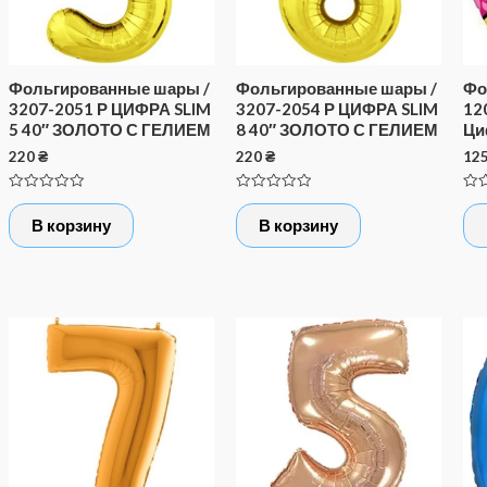
Фольгированные шары /
Фольгированные шары /
Фо
3207-2051 Р ЦИФРА SLIM
3207-2054 Р ЦИФРА SLIM
12
5 40″ ЗОЛОТО С ГЕЛИЕМ
8 40″ ЗОЛОТО С ГЕЛИЕМ
Ци
220
₴
220
₴
12
Оценка
Оценка
Оце
0
0
0
В корзину
В корзину
из
из
из
5
5
5