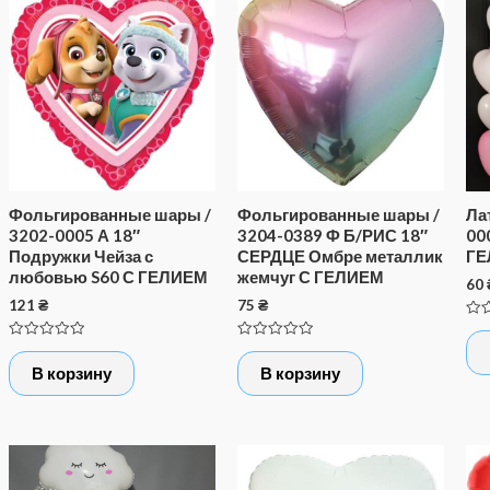
Фольгированные шары /
Фольгированные шары /
Ла
3202-0005 А 18″
3204-0389 Ф Б/РИС 18″
00
Подружки Чейза с
СЕРДЦЕ Омбре металлик
ГЕ
любовью S60 С ГЕЛИЕМ
жемчуг С ГЕЛИЕМ
60
121
₴
75
₴
Оце
0
Оценка
Оценка
из
0
0
5
В корзину
В корзину
из
из
5
5