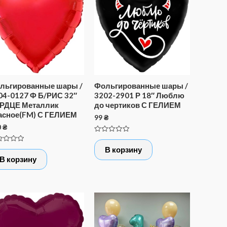
льгированные шары /
Фольгированные шары /
04-0127 Ф Б/РИС 32″
3202-2901 Р 18″ Люблю
РДЦЕ Металлик
до чертиков С ГЕЛИЕМ
асное(FM) С ГЕЛИЕМ
99
₴
0
₴
Оценка
0
нка
В корзину
из
5
В корзину