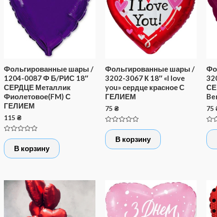
Фольгированные шары /
Фольгированные шары /
Фо
1204-0087 Ф Б/РИС 18″
3202-3067 К 18″ «I love
32
СЕРДЦЕ Металлик
you» сердце красное С
СЕ
Фиолетовое(FM) С
ГЕЛИЕМ
Be
ГЕЛИЕМ
75
₴
75
115
₴
Оценка
Оце
0
0
Оценка
В корзину
из
из
0
5
5
В корзину
из
5