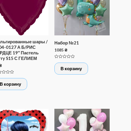
льгированные шары /
Набор №21
04-0127 А Б/РИС
1085
₴
РДЦЕ 19″ Пастель
rry S15 С ГЕЛИЕМ
Оценка
₴
0
В корзину
из
5
нка
В корзину