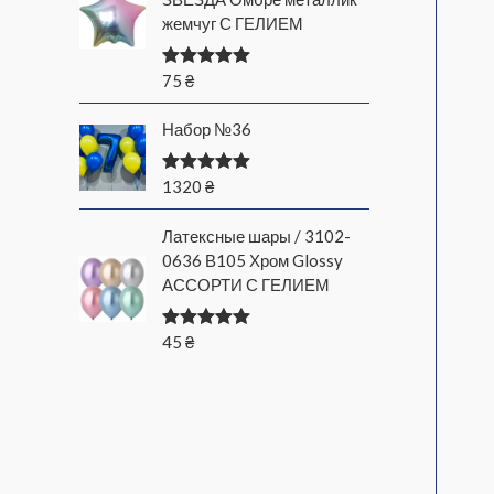
жемчуг С ГЕЛИЕМ
75
₴
Оценка
5.00
из 5
Набор №36
1320
₴
Оценка
5.00
из 5
Латексные шары / 3102-
0636 В105 Хром Glossy
АССОРТИ С ГЕЛИЕМ
45
₴
Оценка
5.00
из 5