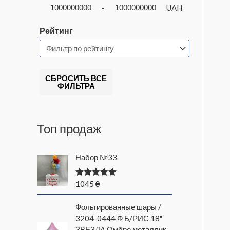
-
UAH
Рейтинг
СБРОСИТЬ ВСЕ
ФИЛЬТРА
Топ продаж
Набор №33
1045
₴
Оценка
5.00
из 5
Фольгированные шары /
3204-0444 Ф Б/РИС 18"
ЗВЕЗДА Омбре металлик