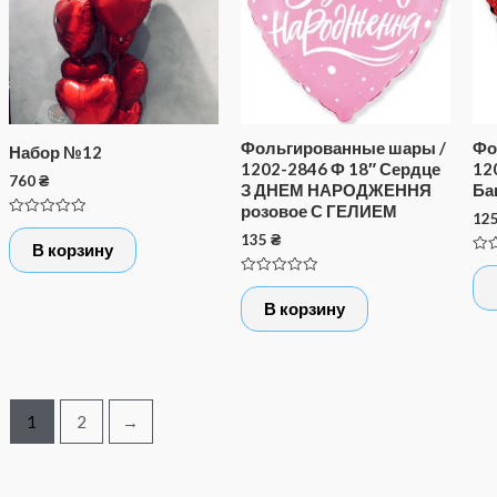
Фольгированные шары /
Фо
Набор №12
1202-2846 Ф 18″ Сердце
12
760
₴
З ДНЕМ НАРОДЖЕННЯ
Ба
розовое С ГЕЛИЕМ
12
Оценка
135
₴
0
В корзину
из
Оце
5
0
Оценка
из
0
5
В корзину
из
5
1
2
→