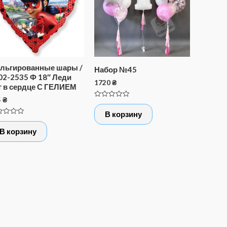
льгированные шары /
Набор №45
02-2535 Ф 18″ Леди
1720
₴
г в сердце С ГЕЛИЕМ
5
₴
Оценка
0
В корзину
из
нка
5
В корзину