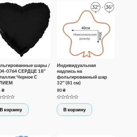
льгированные шары /
Индивидуальная
04-0764 СЕРДЦЕ 18″
надпись на
таллик Черное С
фольгированный шар
ЛИЕМ
32″ (81 см)
5
₴
80
₴
нка
Оценка
0
В корзину
В корзину
из
5