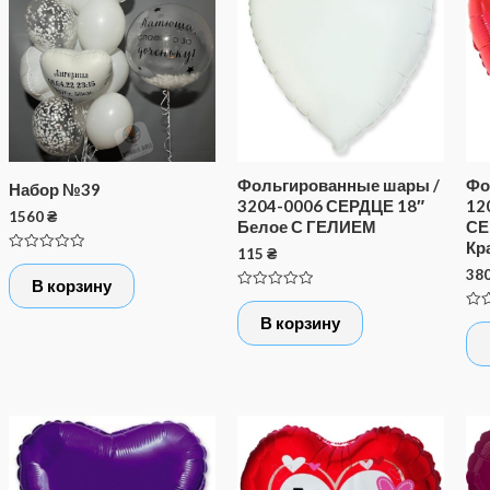
Фольгированные шары /
Фо
Набор №39
3204-0006 СЕРДЦЕ 18″
12
1560
₴
Белое С ГЕЛИЕМ
СЕ
Кр
115
₴
Оценка
38
0
В корзину
из
Оценка
5
0
Оце
В корзину
из
0
5
из
5