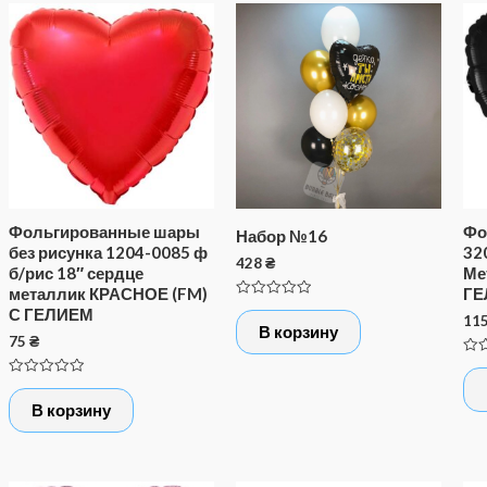
Фольгированные шары
Фо
Набор №16
без рисунка 1204-0085 ф
32
428
₴
б/рис 18″ сердце
Ме
металлик КРАСНОЕ (FM)
ГЕ
Оценка
С ГЕЛИЕМ
11
0
В корзину
из
75
₴
5
Оце
0
Оценка
из
0
5
В корзину
из
5