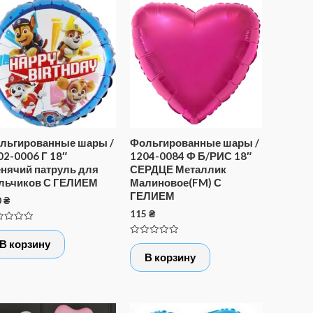
льгированные шары /
Фольгированные шары /
02-0006 Г 18″
1204-0084 Ф Б/РИС 18″
нячий патруль для
СЕРДЦЕ Металлик
льчиков С ГЕЛИЕМ
Малиновое(FM) С
ГЕЛИЕМ
0
₴
115
₴
нка
Оценка
В корзину
0
В корзину
из
5