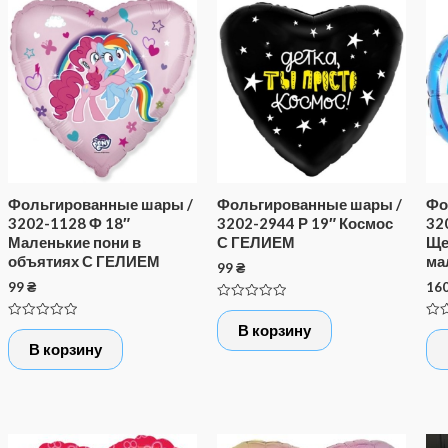
Фольгированные шары /
Фольгированные шары /
Фо
3202-1128 Ф 18″
3202-2944 Р 19″ Космос
32
Маленькие пони в
С ГЕЛИЕМ
Ще
объятиях С ГЕЛИЕМ
ма
99
₴
99
₴
16
Оценка
0
Оценка
Оце
В корзину
из
0
0
5
В корзину
из
из
5
5