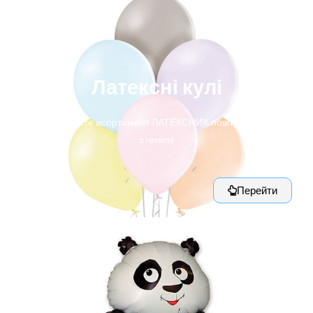
Латексні кулі
Тут Ви знайдете асортимент ЛАТЕКСНИХ повітряних кульок
з гелієм
Перейти