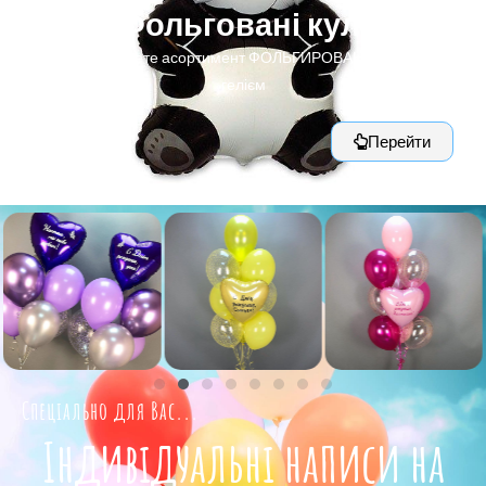
Фольговані кулі
Тут Ви знайдете асортимент ФОЛЬГИРОВАННЫХ куль з
гелієм
Перейти
Спеціально для Вас...
Індивідуальні написи на