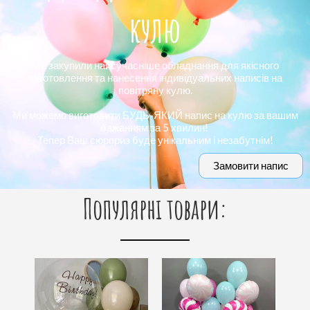
кулю
Ми закупили найсучасніше обладнання для якісного
виготовлення та нанесення індивідуальних написів на
повітряну кулю.
Ми можемо виготовити БУДЬ-ЯКИЙ напис на кулю за вашим
бажанням за 5 хвилин!
Тепер Ваш сюрприз буде унікальним і незабутнім!
Замовити напис
Популярні товари: