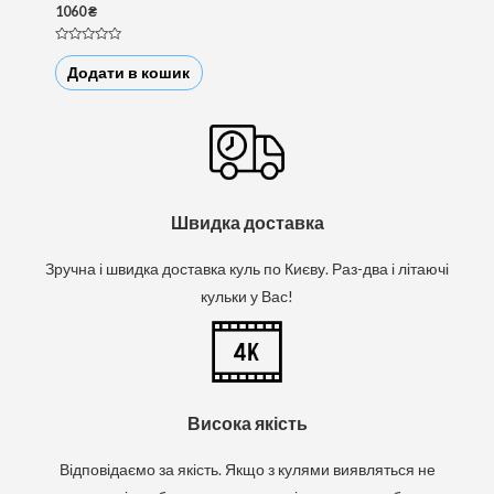
1060
₴
О
ц
Додати в кошик
і
н
е
н
о
в
0
з
5
Швидка доставка
Зручна і швидка доставка куль по Києву. Раз-два і літаючі
кульки у Вас!
Висока якість
Відповідаємо за якість. Якщо з кулями виявляться не