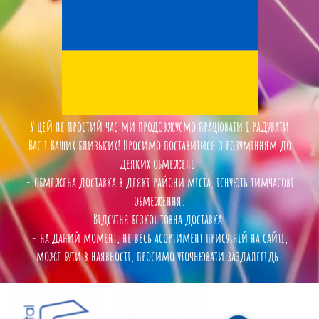
У цей не простий час ми продовжуємо працювати і радувати
Вас і Ваших близьких! Просимо поставитися з розумінням до
деяких обмежень:
- обмежена доставка в деякі райони міста, існують тимчасові
обмеження.
Відсутня безкоштовна доставка.
- на даний момент, не весь асортимент присутній на сайті,
може бути в наявності, просимо уточнювати заздалегідь.