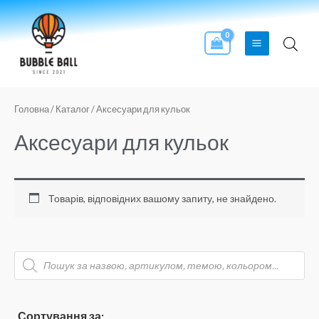
Перейти
Main
до
Menu
вмісту
Головна
/
Каталог
/ Аксесуари для кульок
Аксесуари для кульок
Товарів, відповідних вашому запиту, не знайдено.
П
о
ш
у
к
т
о
Сортування за: