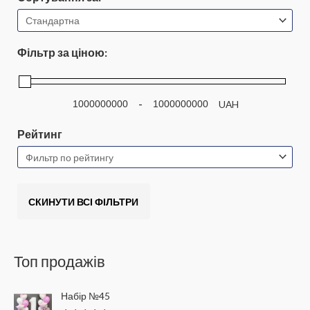
в
а
р
і
в
Фільтр за ціною:
-
UAH
Рейтинг
СКИНУТИ ВСІ ФІЛЬТРИ
Топ продажів
Набір №45