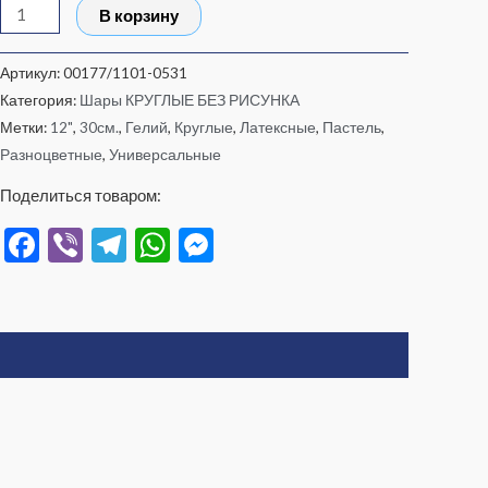
В корзину
АССОРТИ
ЭКСТРА
Артикул:
00177/1101-0531
МАКАРУН
Категория:
Шары КРУГЛЫЕ БЕЗ РИСУНКА
С
Метки:
12"
,
30см.
,
Гелий
,
Круглые
,
Латексные
,
Пастель
,
ГЕЛИЕМ
Разноцветные
,
Универсальные
Поделиться товаром:
Facebook
Viber
Telegram
WhatsApp
Messenger