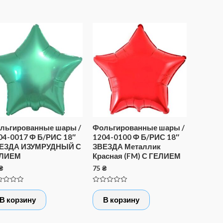
льгированные шары /
Фольгированные шары /
04-0017 Ф Б/РИС 18″
1204-0100 Ф Б/РИС 18″
ЕЗДА ИЗУМРУДНЫЙ С
ЗВЕЗДА Металлик
ЛИЕМ
Красная (FM) С ГЕЛИЕМ
₴
75
₴
нка
Оценка
0
В корзину
В корзину
из
5