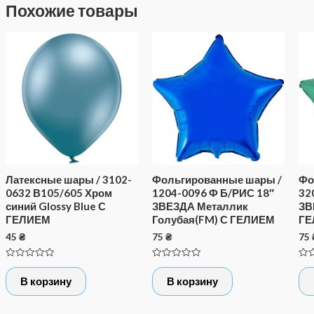
Похожие товары
Латексные шары / 3102-
Фольгированные шары /
Фо
0632 В105/605 Хром
1204-0096 Ф Б/РИС 18″
32
синий Glossy Blue С
ЗВЕЗДА Металлик
ЗВ
ГЕЛИЕМ
Голубая(FM) С ГЕЛИЕМ
ГЕ
45
₴
75
₴
75
Оценка
Оценка
Оце
0
0
0
В корзину
В корзину
из
из
из
5
5
5