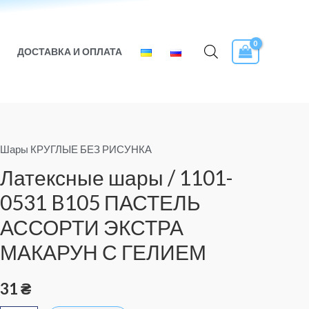
ДОСТАВКА И ОПЛАТА
Шары КРУГЛЫЕ БЕЗ РИСУНКА
Количество
товара
Латексные шары / 1101-
Латексные
0531 B105 ПАСТЕЛЬ
шары
АССОРТИ ЭКСТРА
/
1101-
МАКАРУН С ГЕЛИЕМ
0531
B105
31
₴
ПАСТЕЛЬ