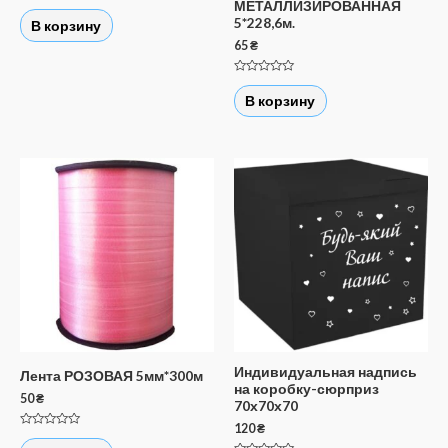
МЕТАЛЛИЗИРОВАННАЯ
Оценка
0
5*228,6м.
В корзину
из
5
65
₴
Оценка
0
В корзину
из
5
Индивидуальная надпись
Лента РОЗОВАЯ 5мм*300м
на коробку-сюрприз
50
₴
70х70х70
120
₴
Оценка
0