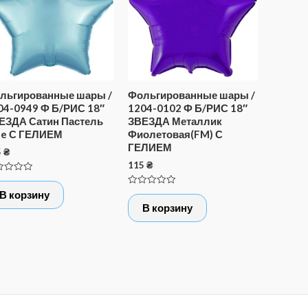
льгированные шары /
Фольгированные шары /
04-0949 Ф Б/РИС 18″
1204-0102 Ф Б/РИС 18″
ЕЗДА Сатин Пастель
ЗВЕЗДА Металлик
ue С ГЕЛИЕМ
Фиолетовая(FM) С
ГЕЛИЕМ
5
₴
115
₴
нка
Оценка
В корзину
0
В корзину
из
5