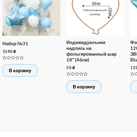
Индивидуальная
Фо
Набор №31
надпись на
12
1540
₴
фольгированный шар
ЗВ
18″ (46см)
Bl
Оценка
50
₴
11
0
В корзину
из
5
Оценка
Оце
0
0
В корзину
из
из
5
5