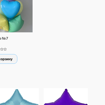
р №7
а
корзину