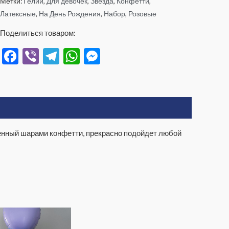
Метки:
Гелий
,
Для девочек
,
Звезда
,
Конфетти
,
Латексные
,
На День Рождения
,
Набор
,
Розовые
Поделиться товаром:
Facebook
Viber
Telegram
WhatsApp
Messenger
нный шарами конфетти, прекрасно подойдет любой