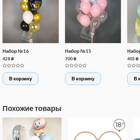
Набор №16
Набор №15
Набо
428
₴
700
₴
403
₴
Оценка
Оценка
Оценк
0
0
0
В корзину
В корзину
В 
из
из
из
5
5
5
Похожие товары