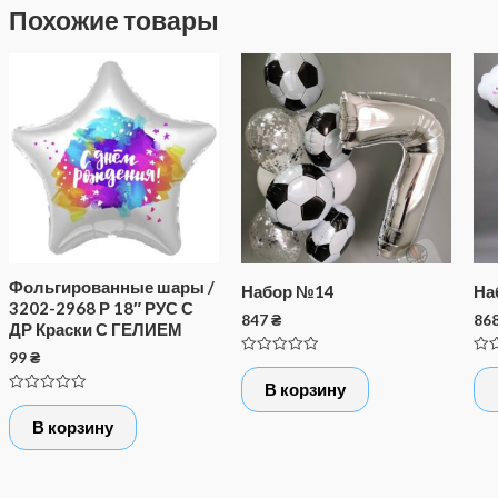
Похожие товары
Фольгированные шары /
Набор №14
На
3202-2968 Р 18″ РУС С
847
₴
86
ДР Краски С ГЕЛИЕМ
99
₴
Оценка
Оце
0
0
В корзину
из
из
Оценка
5
5
0
В корзину
из
5