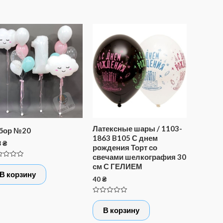
Латексные шары / 1103-
бор №20
1863 B105 С днем
8
₴
рождения Торт со
свечами шелкография 30
нка
см С ГЕЛИЕМ
В корзину
40
₴
Оценка
0
В корзину
из
5