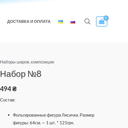
ДОСТАВКА И ОПЛАТА
Наборы шаров, композиции
Количество
товара
Набор №8
Набор
№8
494
₴
Состав:
Фольгированные фигура Лисички. Размер
фигуры: 64см.
— 1 шт. * 121грн.