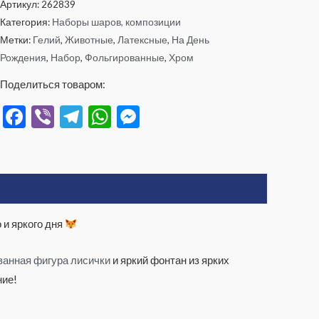
Артикул:
262839
Категория:
Наборы шаров, композиции
Метки:
Гелий
,
Животные
,
Латексные
,
На День
Рождения
,
Набор
,
Фольгированные
,
Хром
Поделиться товаром:
Facebook
Viber
Telegram
WhatsApp
Messenger
 и яркого дня
ванная фигура лисички
и яркий фонтан из ярких
ние!