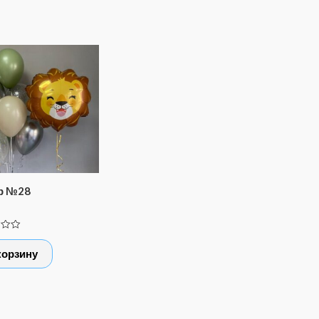
р №28
а
корзину