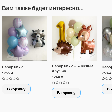
Вам также будет интересно…
Набор №22 — «Лесные
Набор №27
Набо
друзья»
1255
₴
760
₴
1260
₴
Оценка
Оценк
0
0
Оценка
В корзину
В 
из
из
0
В корзину
5
5
из
5