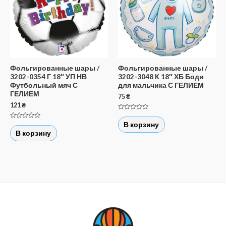
Фольгированные шары /
Фольгированные шары /
3202-0354 Г 18″ УП НВ
3202-3048 К 18″ ХБ Боди
Футбольный мяч С
для мальчика С ГЕЛИЕМ
ГЕЛИЕМ
75
₴
121
₴
Оценка
0
В корзину
Оценка
из
0
В корзину
5
из
5