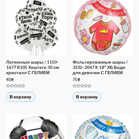
Латексные шары / 1103-
Фольгированные шары /
1677 B105 Хештеги 30 см
3202-3047 К 18″ ХБ Боди
кристалл С ГЕЛИЕМ
для девочки С ГЕЛИЕМ
40
₴
75
₴
Оценка
Оценка
0
0
В корзину
В корзину
из
из
5
5