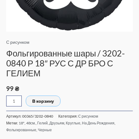
БРО
С
ГЕЛИЕМ
С рисунком
Фольгированные шары / 3202-
0840 Р 18″ РУС С ДР БРО С
ГЕЛИЕМ
99
₴
В корзину
Артикул:
00365/3202-0840
Категория:
С рисунком
Метки:
18"
,
48см.
,
Гелий
,
Друзьям
,
Круглые
,
На День Рождения
,
Фольгированные
,
Черные